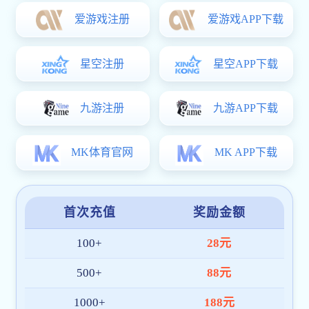
国米欲引萨索洛中卫莫斯科尼
成交易筹码双方已达成协议
2026-07-04 01:26
39 次阅读
首页
/
体育看点
近年来，意大利足球联赛的竞争愈发激烈，各大俱乐
部不断寻求引进优秀球员以增强实力。近期，国际米
兰（国米）对萨索洛中卫莫斯科尼产生了浓厚的兴
趣，并欲将其作为交易筹码。双方已达成协议，这一
消息引发了广泛关注。本文将从国米的转会策略、莫
斯科尼的个人能力、萨索洛的应对措施以及未来展望
四个方面进行详细阐述，以探讨这一潜在交易对各方
的重要意义。