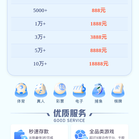
1、国米的转会策略
在当前激烈的意甲竞争环境下，国米为了提升球队整
体实力，不断调整和优化球队阵容。引入新鲜血液是
他们的一项重要战略，而中后卫位置一直是球队防线
上的薄弱环节。因此，针对中卫的补强显得尤为迫
切。
国米管理层高度重视本赛季成绩，通过分析球队表现
和对手情况，决定着手引进能够立刻发挥作用的球
员。而莫斯科尼作为年轻且具备潜力的后卫，无疑成
为了他们目标中的佼佼者。他不仅有良好的身体条
件，还拥有出色的拦截和解围能力。
此番与萨索洛达成协议，也表明国米在转会市场上的