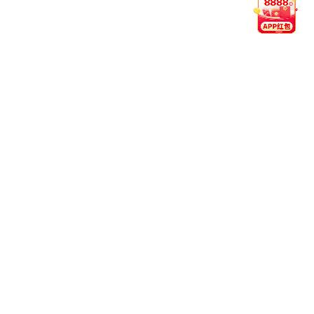
另一方面，如果萨索洛最终同意放走摩斯科尼，他们
将获得一定资金支持，可以用于其他位置上的补强。
这种灵活调配资源的方法，有助于维持球队竞争力，
同时也给年轻球员提供更多机会展现自己，从而形成
良性循环。
总体来看，此次交易无论对于国米还是萨索洛来说，
都蕴含着机遇与挑战。在今后的日子里，我们期待看
到摩斯科尼能够在新的环境下继续成长，而各队之间
也能通过这样的合作模式，共同推动意甲联赛的发
展。
总结：
国际米兰欲引进萨索洛中卫莫斯科尼这一消息，无疑