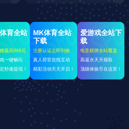
支持
线，提供实时响应的技术支持与使用指导，保障平台
，力求为用户营造
异常防控层