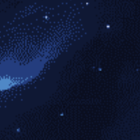
新快，还能设定提醒，功能挺全。
体育平
上做
小林 · 广州
已验证用户
买
v6.3.0