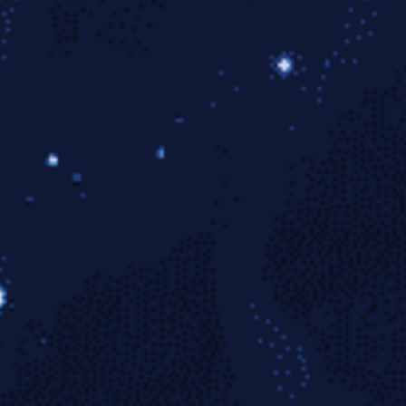
赛事解说
多语种解说覆盖国际赛事，结合战术分析与实时
解读，提升用户观赛理解深度。