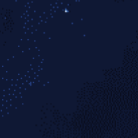
AI监控
风控预警
系统实时分析登录频率、操作路径等指标，提前
发现可疑行为并及时响应。
态