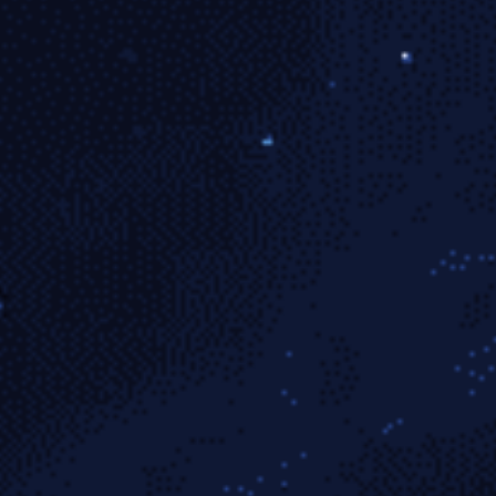
电竞频道
热门电竞赛事全覆盖，支持边看边聊功能，打造
专属电竞内容互动专区。
“完全出乎意料的好”
“设
朋友推荐的，一开始没在意，结果发
界面
现买球官方比想象中更流畅，数据更
本。