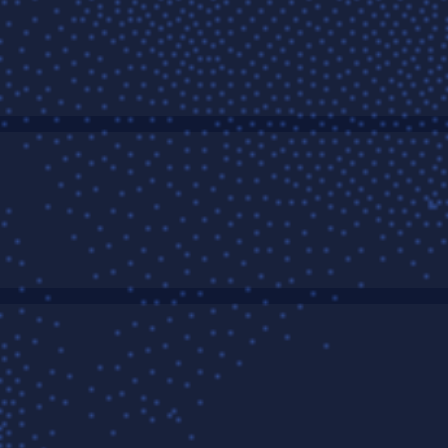
买球官方 是面向全球体育爱好
事直播与移动体验于一体的专业
定性与高可用性著称，持续为用
平台安全稳定
架构采用多节点部署与
国)官网的访问速度与
全球化运营体系
支持多语言界面及本
贴近用户需求的本地