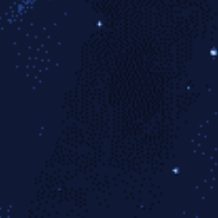
SSL加密
隔离存储
所有用户数据经买球体育平台-官方网站(中国)官
网安全处理，并在服务器内部分层存储隔离。
全方位赛事服务
买球官方 提供覆盖多项目的专业内容，让你随时掌握第一手体育动