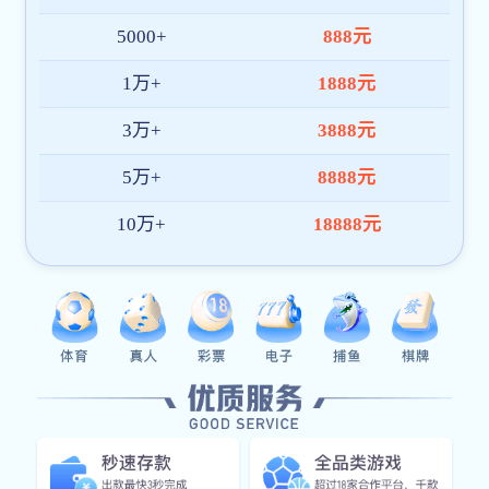
队成员拥有丰富的行业背景，平台以稳定性与高可用性著称，持
续为用户提供高质量内容与技术保障。
平台安全稳定
架构采用多节点部署与智能容错机制，全面提升买球体
育平台-官方网站(中国)官网的访问速度与数据完整性，
支持多设备并发操作。
全球化运营体系
支持多语言界面及本地支付系统，服务覆盖东南亚、欧
美等区域，打造更贴近用户需求的本地化体验。
7x24小时服务支持
专业客服团队全年在线，提供实时响应的技术支持与使
用指导，保障平台使用无后顾之忧。