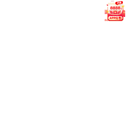
版本更新概览 · 每个版本独立展示
买球官方 每次更新都基于用户反馈持续优化，确保使用体验
不断升级。
v6.3.0
发布于 2025年10月
多设备同步机制上线，账号数据无缝切换。
推荐逻辑升级，提升用户内容匹配准确度。
新增教学专区，图文视频助力新手快速上手。