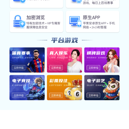
多维安全防御模型
买球官方从多个层面构建立体式防御体系，涵盖数据传输、
账户操作与隐私保护，力求为用户营造安全、稳定的使用体
验。
身份认证层
双因子验证
行为识别
通过设备指纹识别、人机验证等方式，全面阻挡非法访问
尝试。