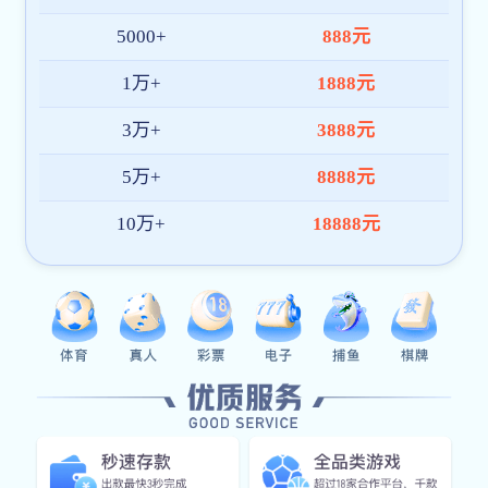
队成员拥有丰富的行业背景，平台以稳定性与高可用性著称，持
续为用户提供高质量内容与技术保障。
平台安全稳定
架构采用多节点部署与智能容错机制，全面提升买球体
育平台-官方网站(中国)官网的访问速度与数据完整性，
支持多设备并发操作。
全球化运营体系
支持多语言界面及本地支付系统，服务覆盖东南亚、欧
美等区域，打造更贴近用户需求的本地化体验。
7x24小时服务支持
专业客服团队全年在线，提供实时响应的技术支持与使
用指导，保障平台使用无后顾之忧。