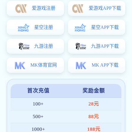
关于我们
买球官方 是面向全球体育爱好者的综合服务平台，致力于打造一
个集数据服务、赛事直播与移动体验于一体的专业生态系统。团