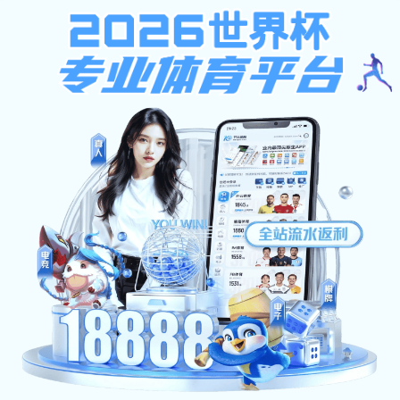
立即注册
买球官方
带您畅享全球体育盛
事
专业平台，数据精准，
高清直播
覆盖热门体育项
目。
聚焦足球、篮球、电竞等赛事，
每日内容实时更
新
。
极速访问
下载APP