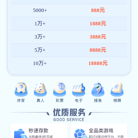
队成员拥有丰富的行业背景，平台以稳定性与高可用性著称，持
续为用户提供高质量内容与技术保障。
平台安全稳定
架构采用多节点部署与智能容错机制，全面提升买球体
育平台-官方网站(中国)官网的访问速度与数据完整性，
支持多设备并发操作。
全球化运营体系
支持多语言界面及本地支付系统，服务覆盖东南亚、欧
美等区域，打造更贴近用户需求的本地化体验。
7x24小时服务支持
专业客服团队全年在线，提供实时响应的技术支持与使
用指导，保障平台使用无后顾之忧。