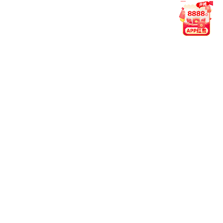
版本更新概览 · 每个版本独立展示
买球官方 每次更新都基于用户反馈持续优化，确保使用体验
不断升级。
v6.3.0
发布于 2025年10月
多设备同步机制上线，账号数据无缝切换。
推荐逻辑升级，提升用户内容匹配准确度。
新增教学专区，图文视频助力新手快速上手。