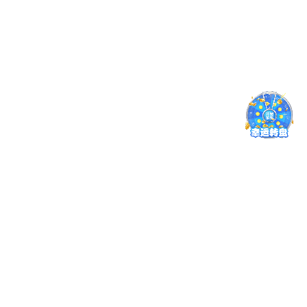
电竞频道
热门电竞赛事全覆盖，支持边看边聊功能，打造专属电竞
内容互动专区。
赛事专题
整合重要赛事专题页、球队档案与图文集锦，适合深入了
解比赛背景与阵容走势。