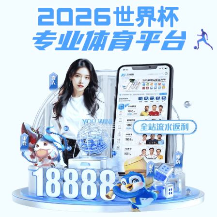
立即注册
买球官方
带您畅享全球体育盛
事
专业平台，数据精准，
高清直播
覆盖热门体育项
目。
聚焦足球、篮球、电竞等赛事，
每日内容实时更
新
。
极速访问
下载APP