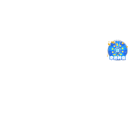
电竞频道
热门电竞赛事全覆盖，支持边看边聊功能，打造专属电竞
内容互动专区。
赛事专题
整合重要赛事专题页、球队档案与图文集锦，适合深入了
解比赛背景与阵容走势。