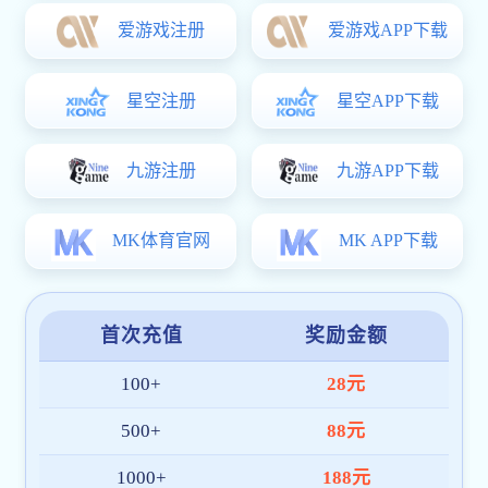
关于我们
买球官方 是面向全球体育爱好者的综合服务平台，致力于打造一
个集数据服务、赛事直播与移动体验于一体的专业生态系统。团