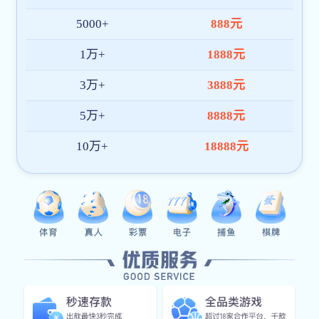
队成员拥有丰富的行业背景，平台以稳定性与高可用性著称，持
续为用户提供高质量内容与技术保障。
平台安全稳定
架构采用多节点部署与智能容错机制，全面提升买球体
育平台-官方网站(中国)官网的访问速度与数据完整性，
支持多设备并发操作。
全球化运营体系
支持多语言界面及本地支付系统，服务覆盖东南亚、欧
美等区域，打造更贴近用户需求的本地化体验。
7x24小时服务支持
专业客服团队全年在线，提供实时响应的技术支持与使
用指导，保障平台使用无后顾之忧。