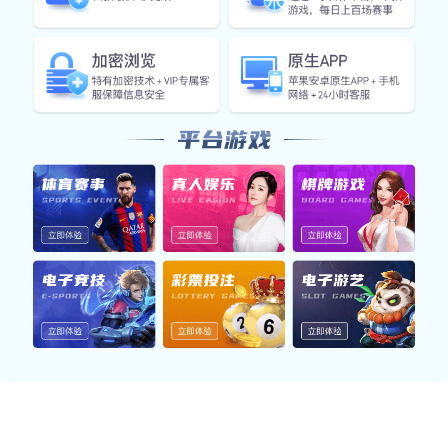
多维安全防御模型
买球官方从多个层面构建立体式防御体系，涵盖数据传输、
账户操作与隐私保护，力求为用户营造安全、稳定的使用体
验。
身份认证层
双因子验证
行为识别
通过设备指纹识别、人机验证等方式，全面阻挡非法访问
尝试。