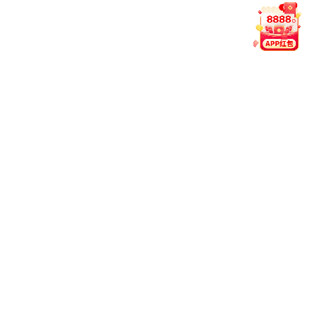
版本更新概览 · 每个版本独立展示
买球官方 每次更新都基于用户反馈持续优化，确保使用体验
不断升级。
v6.3.0
发布于 2025年10月
多设备同步机制上线，账号数据无缝切换。
推荐逻辑升级，提升用户内容匹配准确度。
新增教学专区，图文视频助力新手快速上手。