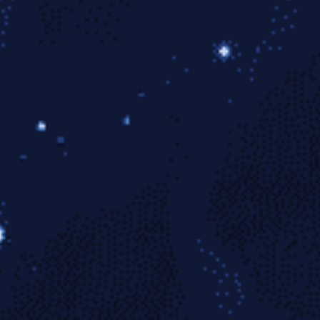
赛事解说
多语种解说覆盖国际赛事，结合战术分析与实时
解读，提升用户观赛理解深度。