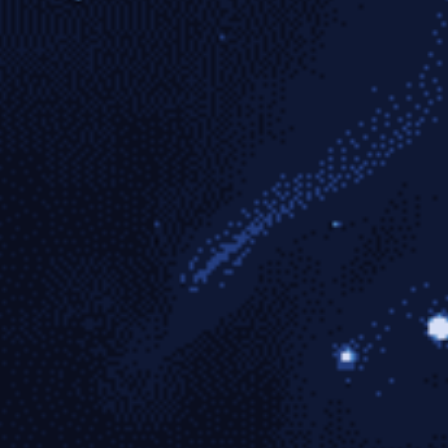
体育直播
涵盖足球、篮球、网球等项目的全球赛事直播，
高清画质、低延迟体验，适合追求流畅观赛的用
户。