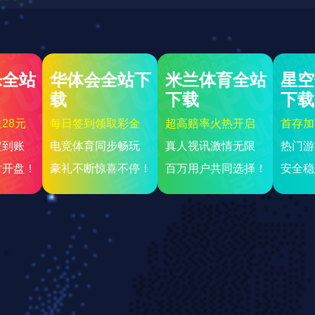
7x24小时服务
专业客服团队全年在
使用无后顾之忧。
多维安全防御模型
层面构建立体式防御体系，涵盖数据传输、账户操作与隐私保护
安全、稳定的使用体验。
数据加密层