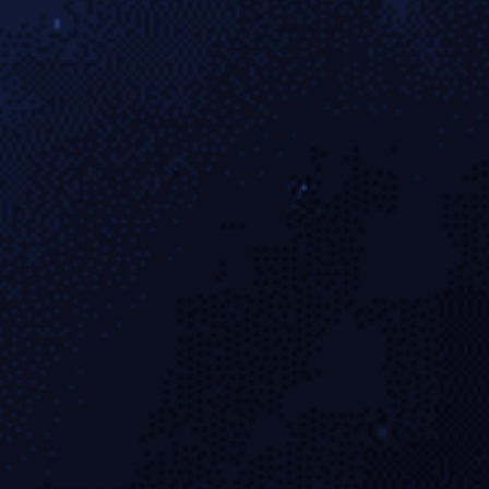
手。查分数、看直播都很方便，也不
化，日常用着
容易卡。
阿斌 ·
Leo · 成都
资深用
老用户
示
级。
v6.1.3