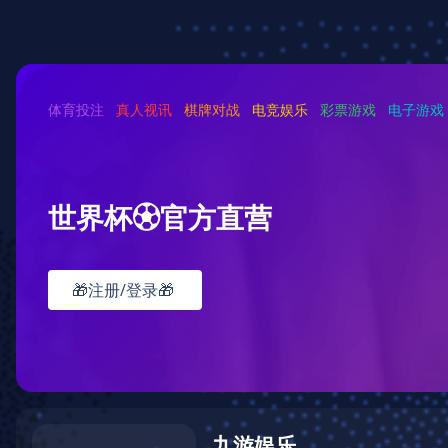
买球官方
带您畅享全球
专业平台，数据精准，
高清直播
覆盖热
聚焦足球、篮球、电竞等赛事，
每日内
极速访问
下载APP