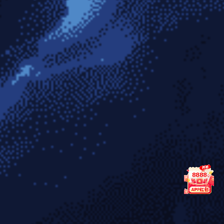
互动内容
提供多种媒体形式如图文、短视频、集锦回顾，
提升买球官方 的平台使用粘性与用户参与感。
“非常适合我这种不懂技术的用
“服务响应快
户”
，客
有问题联系客
界面清晰，逻辑顺，爸妈都能轻松上
能感
版本更新也稳