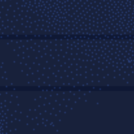
买球官方 是面向全球体育爱好
事直播与移动体验于一体的专业
定性与高可用性著称，持续为用
平台安全稳定
架构采用多节点部署与
国)官网的访问速度与
全球化运营体系
支持多语言界面及本
贴近用户需求的本地