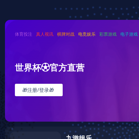
买球官方
带您畅享全球
专业平台，数据精准，
高清直播
覆盖热
聚焦足球、篮球、电竞等赛事，
每日内
极速访问
下载APP