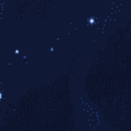
赛事解说
多语种解说覆盖国际赛事，结合战术分析与实时
解读，提升用户观赛理解深度。