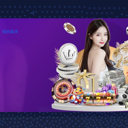
App
关于我们
体育看点
体育盛事
门体育项目。
容实时更新
。