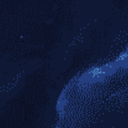
赛事专题
整合重要赛事专题页、球队档案与图文集锦，适
合深入了解比赛背景与阵容走势。
用户真实心声
来自全国各地的真实反馈，见证我们服务的每一步进步。
计感和操作都很棒”
“不只是好用，更让我安心”
简洁，操作也顺，没什么学习成
账号有加密，隐私保护做得到位
特别喜欢赛事列表的设计，买球
服也靠谱。用起来没什么顾虑，