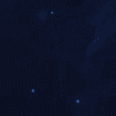
发布于 2025年10月
多设备同步机制上线，账号数据无缝切换。
推荐逻辑升级，提升用户内容匹配准确度。
新增教学专区，图文视频助力新手快速上手。
v6.0.0
发布于 2025年3月
首页结构重构，焦点赛事板块重新设计。
新增提醒功能，支持微信及站内通知。
性能提升，加载更迅速流畅。