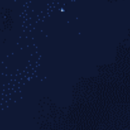
AI监控
风控预警
系统实时分析登录频率、操作路径等指标，提前
发现可疑行为并及时响应。
态