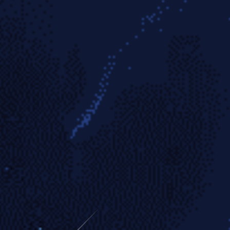
双因子验证
行为识别
通过设备指纹识别、人机验证等方式，全面阻挡
非法访问尝试。