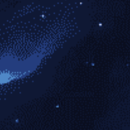
新快，还能设定提醒，功能挺全。
体育平
上做
小林 · 广州
已验证用户
买
v6.3.0