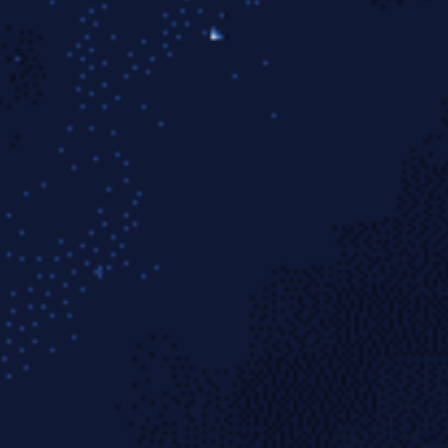
AI监控
风控预警
系统实时分析登录频率、操作路径等指标，提前
发现可疑行为并及时响应。
态