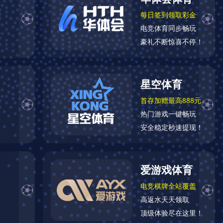
关于我们
者的综合服务平台，致力于打造一个集数据服务、赛
生态系统。团队成员拥有丰富的行业背景，平台以稳
户提供高质量内容与技术保障。
智能容错机制，全面提升买球体育平台-官方网站(中
数据完整性，支持多设备并发操作。
地支付系统，服务覆盖东南亚、欧美等区域，打造更
化体验。