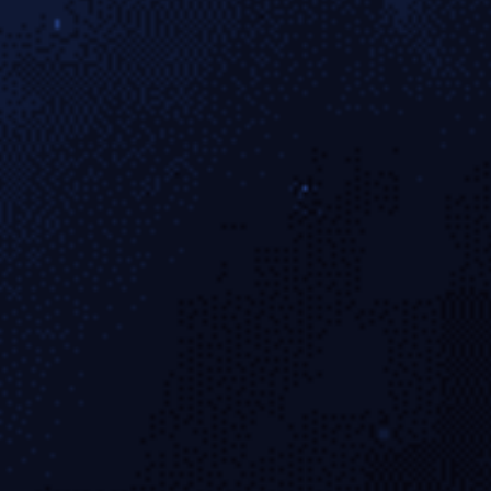
手。查分数、看直播都很方便，也不
化，日常用着
容易卡。
阿斌 ·
Leo · 成都
资深用
老用户
示
级。
v6.1.3