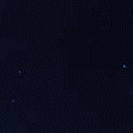
发布于 2025年6月
优化数据刷新机制，提升实时更新效率。
新增赛事搜索关键词高亮功能。
适配低速网络环境，页面加载更稳定。
v5.8.2
发布于 2024年9月
支持赛事内容标签筛选，自定义偏好更轻松。
历史记录导出功能上线，便于数据备份。
夜间模式色彩修正，整体更统一。