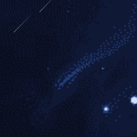
体育直播
涵盖足球、篮球、网球等项目的全球赛事直播，
高清画质、低延迟体验，适合追求流畅观赛的用
户。