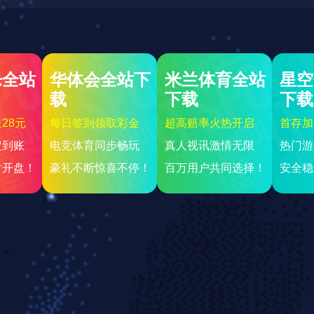
7x24小时服务
专业客服团队全年在
使用无后顾之忧。
多维安全防御模型
层面构建立体式防御体系，涵盖数据传输、账户操作与隐私保护
安全、稳定的使用体验。
数据加密层