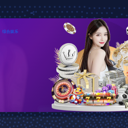
App
关于我们
体育看点
体育盛事
门体育项目。
容实时更新
。