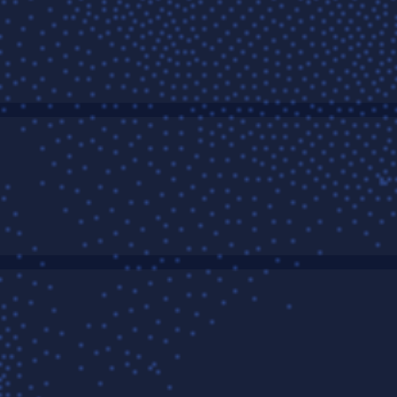
买球官方 是面向全球体育爱好
事直播与移动体验于一体的专业
定性与高可用性著称，持续为用
平台安全稳定
架构采用多节点部署与
国)官网的访问速度与
全球化运营体系
支持多语言界面及本
贴近用户需求的本地