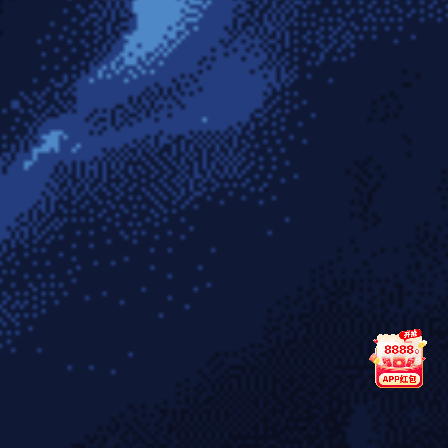
互动内容
提供多种媒体形式如图文、短视频、集锦回顾，
提升买球官方 的平台使用粘性与用户参与感。
“非常适合我这种不懂技术的用
“服务响应快
户”
，客
有问题联系客
界面清晰，逻辑顺，爸妈都能轻松上
能感
版本更新也稳