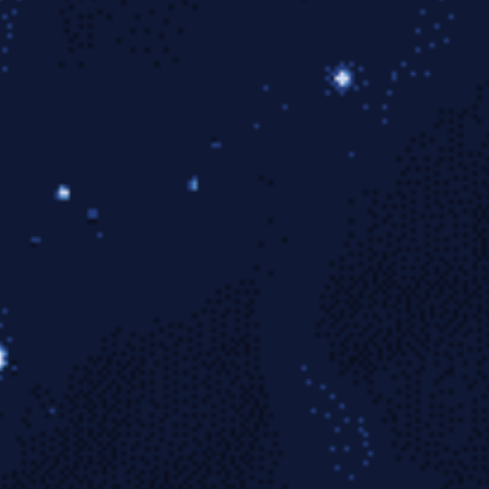
赛事解说
多语种解说覆盖国际赛事，结合战术分析与实时
解读，提升用户观赛理解深度。