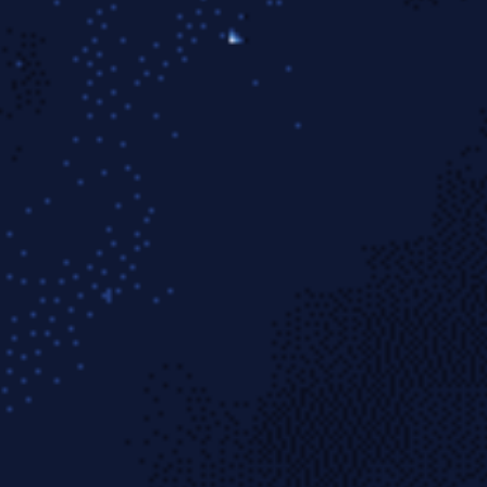
AI监控
风控预警
系统实时分析登录频率、操作路径等指标，提前
发现可疑行为并及时响应。
态