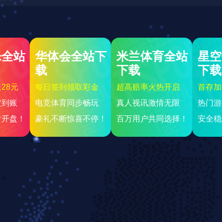
7x24小时服务
专业客服团队全年在
使用无后顾之忧。
多维安全防御模型
层面构建立体式防御体系，涵盖数据传输、账户操作与隐私保护
安全、稳定的使用体验。
数据加密层