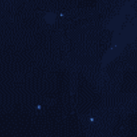
发布于 2025年10月
多设备同步机制上线，账号数据无缝切换。
推荐逻辑升级，提升用户内容匹配准确度。
新增教学专区，图文视频助力新手快速上手。
v6.0.0
发布于 2025年3月
首页结构重构，焦点赛事板块重新设计。
新增提醒功能，支持微信及站内通知。
性能提升，加载更迅速流畅。