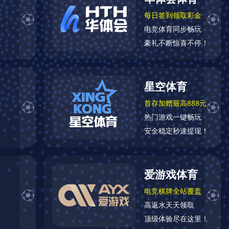
关于我们
者的综合服务平台，致力于打造一个集数据服务、赛
生态系统。团队成员拥有丰富的行业背景，平台以稳
户提供高质量内容与技术保障。
智能容错机制，全面提升买球体育平台-官方网站(中
数据完整性，支持多设备并发操作。
地支付系统，服务覆盖东南亚、欧美等区域，打造更
化体验。