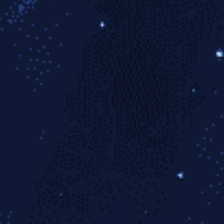
SSL加密
隔离存储
所有用户数据经买球体育平台-官方网站(中国)官
网安全处理，并在服务器内部分层存储隔离。
全方位赛事服务
买球官方 提供覆盖多项目的专业内容，让你随时掌握第一手体育动