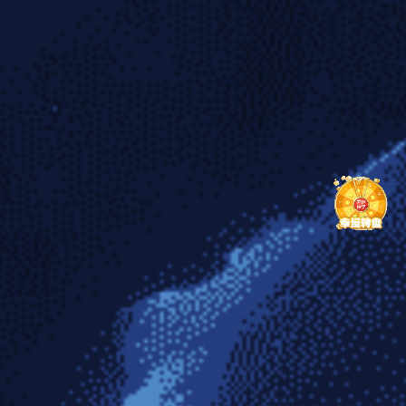
数据中心
整合历史战绩、球员状态与赛事趋势，买球体育
平台-官方网站(中国)官网 为专业用户提供多维度
分析支持。