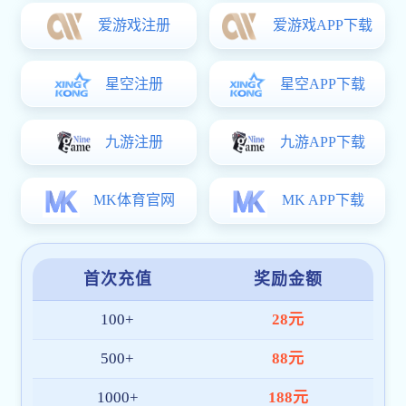
关于我们
买球官方 是面向全球体育爱好者的综合服务平台，致力于打造一
个集数据服务、赛事直播与移动体验于一体的专业生态系统。团