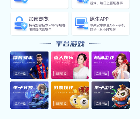
多维安全防御模型
买球官方从多个层面构建立体式防御体系，涵盖数据传输、
账户操作与隐私保护，力求为用户营造安全、稳定的使用体
验。
身份认证层
双因子验证
行为识别
通过设备指纹识别、人机验证等方式，全面阻挡非法访问
尝试。