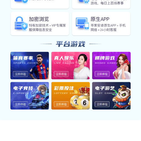
多维安全防御模型
买球官方从多个层面构建立体式防御体系，涵盖数据传输、
账户操作与隐私保护，力求为用户营造安全、稳定的使用体
验。
身份认证层
双因子验证
行为识别
通过设备指纹识别、人机验证等方式，全面阻挡非法访问
尝试。