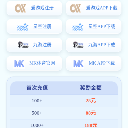
关于我们
买球官方 是面向全球体育爱好者的综合服务平台，致力于打造一
个集数据服务、赛事直播与移动体验于一体的专业生态系统。团