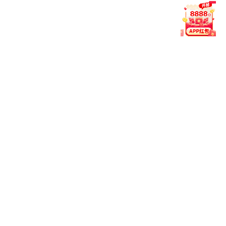
版本更新概览 · 每个版本独立展示
买球官方 每次更新都基于用户反馈持续优化，确保使用体验
不断升级。
v6.3.0
发布于 2025年10月
多设备同步机制上线，账号数据无缝切换。
推荐逻辑升级，提升用户内容匹配准确度。
新增教学专区，图文视频助力新手快速上手。