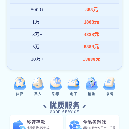
队成员拥有丰富的行业背景，平台以稳定性与高可用性著称，持
续为用户提供高质量内容与技术保障。
平台安全稳定
架构采用多节点部署与智能容错机制，全面提升买球体
育平台-官方网站(中国)官网的访问速度与数据完整性，
支持多设备并发操作。
全球化运营体系
支持多语言界面及本地支付系统，服务覆盖东南亚、欧
美等区域，打造更贴近用户需求的本地化体验。
7x24小时服务支持
专业客服团队全年在线，提供实时响应的技术支持与使
用指导，保障平台使用无后顾之忧。