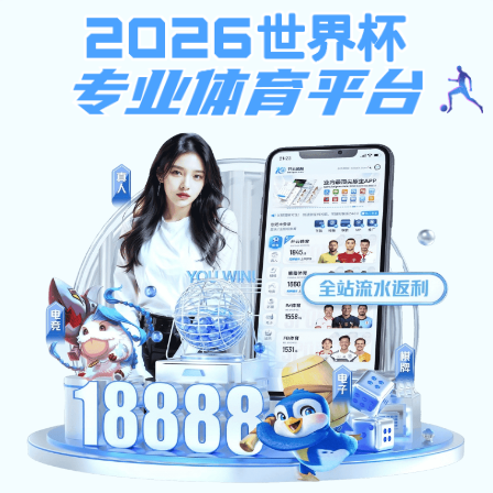
立即注册
买球官方
带您畅享全球体育盛
事
专业平台，数据精准，
高清直播
覆盖热门体育项
目。
聚焦足球、篮球、电竞等赛事，
每日内容实时更
新
。
极速访问
下载APP