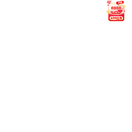
版本更新概览 · 每个版本独立展示
买球官方 每次更新都基于用户反馈持续优化，确保使用体验
不断升级。
v6.3.0
发布于 2025年10月
多设备同步机制上线，账号数据无缝切换。
推荐逻辑升级，提升用户内容匹配准确度。
新增教学专区，图文视频助力新手快速上手。