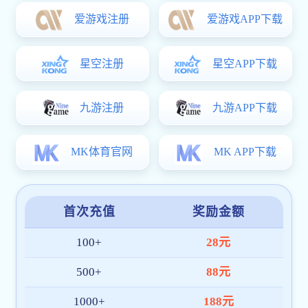
关于我们
买球官方 是面向全球体育爱好者的综合服务平台，致力于打造一
个集数据服务、赛事直播与移动体验于一体的专业生态系统。团