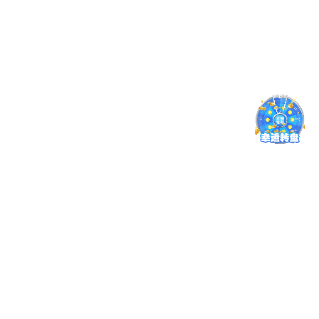
电竞频道
热门电竞赛事全覆盖，支持边看边聊功能，打造专属电竞
内容互动专区。
赛事专题
整合重要赛事专题页、球队档案与图文集锦，适合深入了
解比赛背景与阵容走势。