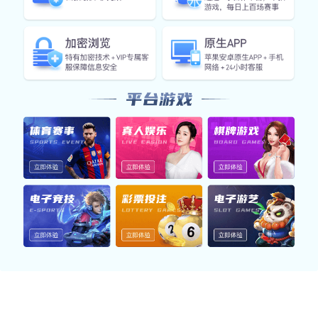
多维安全防御模型
买球官方从多个层面构建立体式防御体系，涵盖数据传输、
账户操作与隐私保护，力求为用户营造安全、稳定的使用体
验。
身份认证层
双因子验证
行为识别
通过设备指纹识别、人机验证等方式，全面阻挡非法访问
尝试。