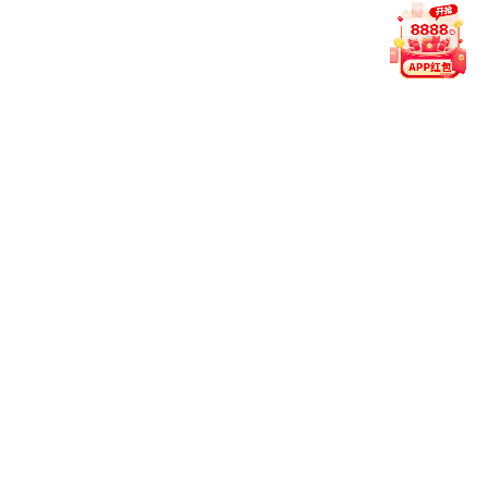
版本更新概览 · 每个版本独立展示
买球官方 每次更新都基于用户反馈持续优化，确保使用体验
不断升级。
v6.3.0
发布于 2025年10月
多设备同步机制上线，账号数据无缝切换。
推荐逻辑升级，提升用户内容匹配准确度。
新增教学专区，图文视频助力新手快速上手。