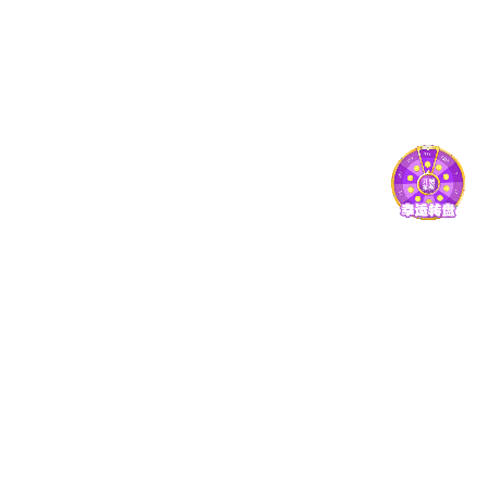
电竞频道
热门电竞赛事全覆盖，支持边看边聊功能，打造专属电竞
内容互动专区。
赛事专题
整合重要赛事专题页、球队档案与图文集锦，适合深入了
解比赛背景与阵容走势。