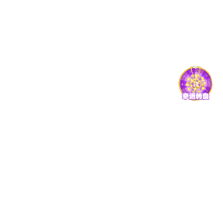
电竞频道
热门电竞赛事全覆盖，支持边看边聊功能，打造专属电竞
内容互动专区。
赛事专题
整合重要赛事专题页、球队档案与图文集锦，适合深入了
解比赛背景与阵容走势。