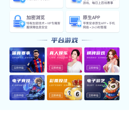
多维安全防御模型
买球官方从多个层面构建立体式防御体系，涵盖数据传输、
账户操作与隐私保护，力求为用户营造安全、稳定的使用体
验。
身份认证层
双因子验证
行为识别
通过设备指纹识别、人机验证等方式，全面阻挡非法访问
尝试。