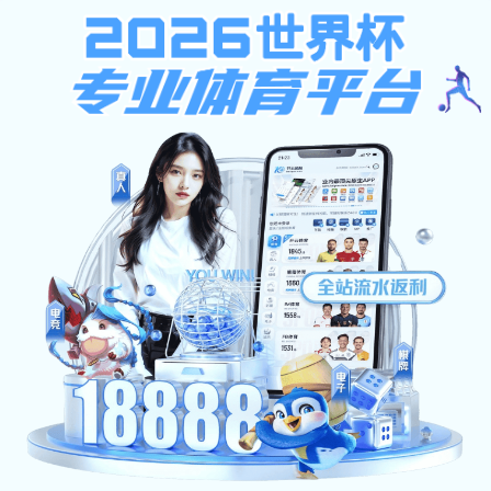
立即注册
买球官方
带您畅享全球体育盛
事
专业平台，数据精准，
高清直播
覆盖热门体育项
目。
聚焦足球、篮球、电竞等赛事，
每日内容实时更
新
。
极速访问
下载APP