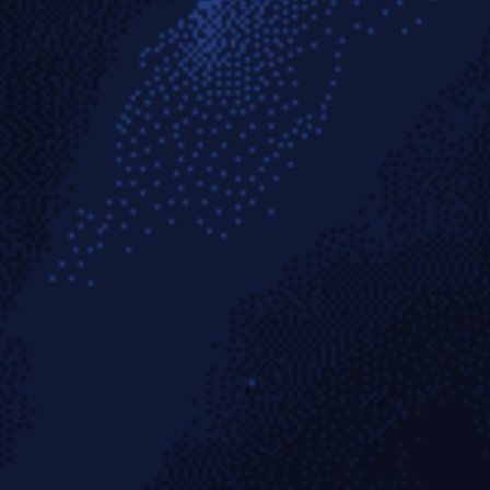
台-官方网站(中国)官网在细节
觉这不是个粗糙的平台。
得蛮讲究。
Mei · 上海
阿婷 · 北京
首次用户
日常活跃用户
版本更新概览 · 每个版本独立展
球官方 每次更新都基于用户反馈持续优化，确保使用体验不断升
v6.2.0