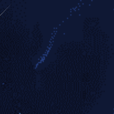
双因子验证
行为识别
通过设备指纹识别、人机验证等方式，全面阻挡
非法访问尝试。