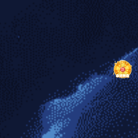
数据中心
整合历史战绩、球员状态与赛事趋势，买球体育
平台-官方网站(中国)官网 为专业用户提供多维度
分析支持。