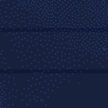
买球官方 是面向全球体育爱好
事直播与移动体验于一体的专业
定性与高可用性著称，持续为用
平台安全稳定
架构采用多节点部署与
国)官网的访问速度与
全球化运营体系
支持多语言界面及本
贴近用户需求的本地