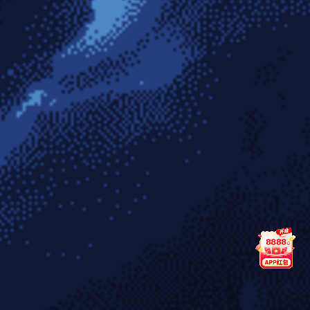
互动内容
提供多种媒体形式如图文、短视频、集锦回顾，
提升买球官方 的平台使用粘性与用户参与感。
“非常适合我这种不懂技术的用
“服务响应快
户”
，客
有问题联系客
界面清晰，逻辑顺，爸妈都能轻松上
能感
版本更新也稳