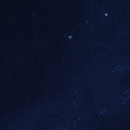
电竞频道
热门电竞赛事全覆盖，支持边看边聊功能，打造
专属电竞内容互动专区。
“完全出乎意料的好”
“设
朋友推荐的，一开始没在意，结果发
界面
现买球官方比想象中更流畅，数据更
本。