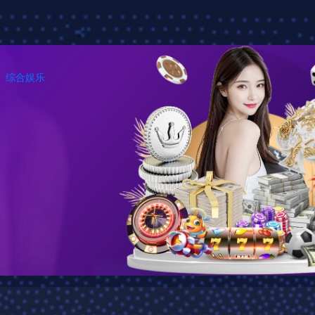
App
关于我们
体育看点
体育盛事
门体育项目。
容实时更新
。